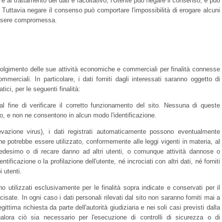
a e al trattamento dei dati è facoltativo, l'Utente può negare il consenso, e può
Tuttavia negare il consenso può comportare l'impossibilità di erogare alcuni
 essere compromessa.
 svolgimento delle sue attività economiche e commerciali per finalità connesse
mmerciali. In particolare, i dati forniti dagli interessati saranno oggetto di
ci, per le seguenti finalità:
ine di verificare il corretto funzionamento del sito. Nessuna di queste
ito, e non ne consentono in alcun modo l'identificazione.
levazione virus), i dati registrati automaticamente possono eventualmente
e potrebbe essere utilizzato, conformemente alle leggi vigenti in materia, al
medesimo o di recare danno ad altri utenti, o comunque attività dannose o
entificazione o la profilazione dell'utente, né incrociati con altri dati, né forniti
i utenti.
o utilizzati esclusivamente per le finalità sopra indicate e conservati per il
sate. In ogni caso i dati personali rilevati dal sito non saranno forniti mai a
ittima richiesta da parte dell'autorità giudiziaria e nei soli casi previsti dalla
ualora ciò sia necessario per l'esecuzione di controlli di sicurezza o di