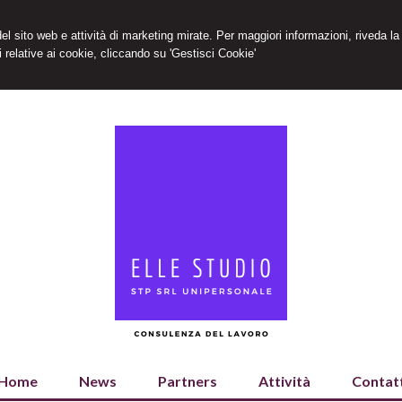
 del sito web e attività di marketing mirate. Per maggiori informazioni, riveda la
 relative ai cookie, cliccando su 'Gestisci Cookie'
Home
News
Partners
Attività
Contatt