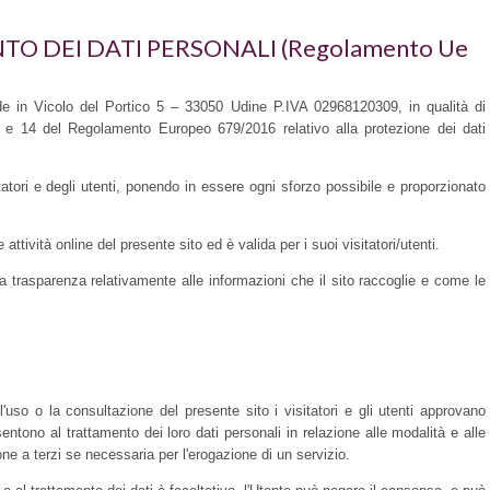
O DEI DATI PERSONALI (Regolamento Ue
ede in Vicolo del Portico 5 – 33050 Udine P.IVA 02968120309, in qualità di
 13 e 14 del Regolamento Europeo 679/2016 relativo alla protezione dei dati
itatori e degli utenti, ponendo in essere ogni sforzo possibile e proporzionato
ttività online del presente sito ed è valida per i suoi visitatori/utenti.
a trasparenza relativamente alle informazioni che il sito raccoglie e come le
l'uso o la consultazione del presente sito i visitatori e gli utenti approvano
ntono al trattamento dei loro dati personali in relazione alle modalità e alle
one a terzi se necessaria per l'erogazione di un servizio.