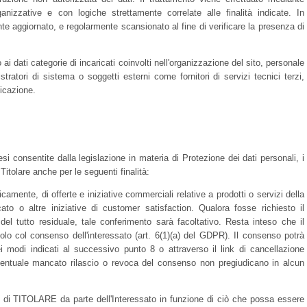
anizzative e con logiche strettamente correlate alle finalità indicate. In
nte aggiornato, e regolarmente scansionato al fine di verificare la presenza di
 ai dati categorie di incaricati coinvolti nell'organizzazione del sito, personale
ratori di sistema o soggetti esterni come fornitori di servizi tecnici terzi,
icazione.
i consentite dalla legislazione in materia di Protezione dei dati personali, i
itolare anche per le seguenti finalità:
amente, di offerte e iniziative commerciali relative a prodotti o servizi della
 o altre iniziative di customer satisfaction. Qualora fosse richiesto il
i del tutto residuale, tale conferimento sarà facoltativo. Resta inteso che il
solo col consenso dell'interessato (art. 6(1)(a) del GDPR). Il consenso potrà
 modi indicati al successivo punto 8 o attraverso il link di cancellazione
eventuale mancato rilascio o revoca del consenso non pregiudicano in alcun
vizi di TITOLARE da parte dell'Interessato in funzione di ciò che possa essere