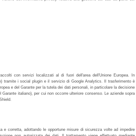
accolti con servizi localizzati al di fuori dell'area dell'Unione Europea. In
tramite i social plugin e il servizio di Google Analytics. Il trasferimento è
opea e del Garante per la tutela dei dati personali, in particolare la decisione
l Garante italiano), per cui non occorre ulteriore consenso. Le aziende sopra
Shield.
ecita e corretta, adottando le opportune misure di sicurezza volte ad impedire
ruzione non autorizzata dei dati. Il trattamento viene effettuato mediante