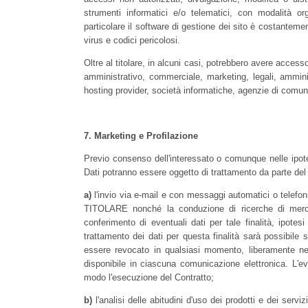
strumenti informatici e/o telematici, con modalità org
particolare il software di gestione dei sito è costanteme
virus e codici pericolosi.
Oltre al titolare, in alcuni casi, potrebbero avere accesso
amministrativo, commerciale, marketing, legali, amminist
hosting provider, società informatiche, agenzie di comun
7.
Marketing e Profilazione
Previo consenso dell'interessato o comunque nelle ipotes
Dati potranno essere oggetto di trattamento da parte del T
a)
l'invio via e-mail e con messaggi automatici o telefonic
TITOLARE nonché la conduzione di ricerche di mercato
conferimento di eventuali dati per tale finalità, ipotes
trattamento dei dati per questa finalità sarà possibile 
essere revocato in qualsiasi momento, liberamente nei
disponibile in ciascuna comunicazione elettronica. L'
modo l'esecuzione del Contratto;
b)
l'analisi delle abitudini d'uso dei prodotti e dei ser