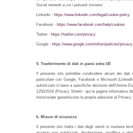
Social network a cui i pulsanti rinviano:
Linkedin -
https://www.linkedin.com/legal/cookie-policy
Facebook -
https://www.facebook.com/help/cookies
Twitter -
https://twitter.com/privacy
Google -
https://www.google.com/intl/en/policies/privacy
5.
Trasferimento di dati in paesi extra UE
Il presente sito potrebbe condividere alcuni dei dati r
particolare con Google, Facebook e Microsoft (LinkedIn) 
autorizzato in base a specifiche decisioni dell'Unione Eur
1250/2016 (Privacy Shield - qui la pagina informativa de
menzionate garantiscono la propria adesione al Privacy 
6.
Misure di sicurezza
Il presente sito tratta i dati degli utenti in maniera l
accessi non autorizzati, divulgazione, modifica o dist