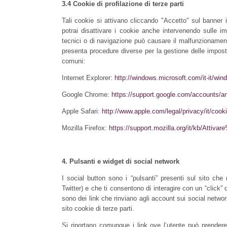
3.4 Cookie di profilazione di terze parti
Tali cookie si attivano cliccando "Accetto" sul banner 
potrai disattivare i cookie anche intervenendo sulle im
tecnici o di navigazione può causare il malfunzionament
presenta procedure diverse per la gestione delle imposta
comuni:
Internet Explorer:
http://windows.microsoft.com/it-it/win
Google Chrome:
https://support.google.com/accounts/a
Apple Safari:
http://www.apple.com/legal/privacy/it/cook
Mozilla Firefox:
https://support.mozilla.org/it/kb/Atti
4.
Pulsanti e widget di social network
I social button sono i “pulsanti” presenti sul sito ch
Twitter) e che ti consentono di interagire con un “click” 
sono dei link che rinviano agli account sui social network r
sito cookie di terze parti.
Si riportano comunque i link ove l’utente può prendere 