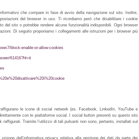
informativo che compare in fase di avvio della navigazione sul sito. Inoltre,
postazioni del browser in uso. Ti ricordiamo però che disabilitare i cookie
o del sito o potrebbe rendere alcune funzionalità indisponibili. Ogni browser
zioni. Di seguito proponiamo i collegamenti alle istruzioni per i browser più
dows7/block-enable-or-allow-cookies
nswer/61416?hl=it
ies
vare%20e%20disattivare%20i%20cookie
e raffigurano le icone di social network (es. Facebook, LinkedIn, YouTube e
direttamente con le piattaforme social. I social button presenti su questo sito
affigurati. Tramite l’utilizzo di tali pulsanti non sono, pertanto, installati sul
visione dell’informativa privacy relativa alla gestione dei dati da parte dei