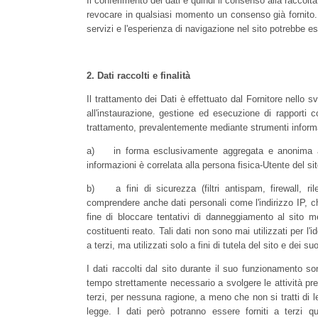
Il conferimento dei dati e quindi il consenso alla raccolt
revocare in qualsiasi momento un consenso già fornito. 
servizi e l'esperienza di navigazione nel sito potrebbe
2.
Dati raccolti e finalità
Il trattamento dei Dati è effettuato dal Fornitore nello
all'instaurazione, gestione ed esecuzione di rapporti co
trattamento, prevalentemente mediante strumenti informati
a) in forma esclusivamente aggregata e anonima al f
informazioni è correlata alla persona fisica-Utente del s
b) a fini di sicurezza (filtri antispam, firewall, ri
comprendere anche dati personali come l'indirizzo IP, ch
fine di bloccare tentativi di danneggiamento al sito 
costituenti reato. Tali dati non sono mai utilizzati per l'id
a terzi, ma utilizzati solo a fini di tutela del sito e dei suo
I dati raccolti dal sito durante il suo funzionamento son
tempo strettamente necessario a svolgere le attività preci
terzi, per nessuna ragione, a meno che non si tratti di leg
legge. I dati però potranno essere forniti a terzi q