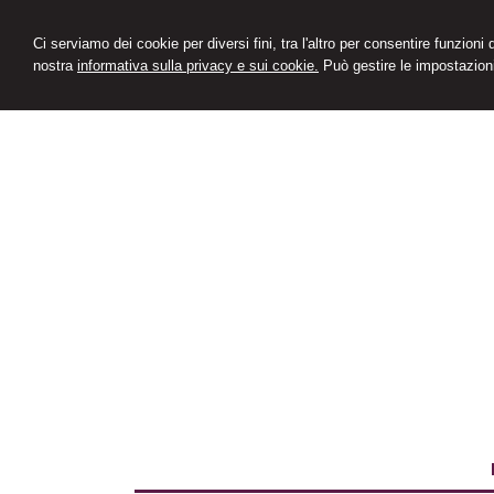
Ci serviamo dei cookie per diversi fini, tra l'altro per consentire funzioni
nostra
informativa sulla privacy e sui cookie.
Può gestire le impostazioni